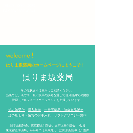
TEL:
03-3830-0393
​FAX:03-3830-0341
​はりま坂薬局
welcome !
はりま坂薬局のホームページにようこそ！
はりま坂薬局
その症状まずは薬局にご相談ください。
当店では、漢方や一般市販薬の販売を通して自分自身での健康
管理（セルフメディケーション）を支援しています。
処方箋受付
漢方相談
一般医薬品・健康商品販売
足の爪切り・角質のお手入れ
リフレクソロジー施術
日本薬剤師会、東京都薬剤師会、文京区薬剤師会
会員
東京都基準薬局、かかりつけ薬局対応、訪問服薬指導（介護保