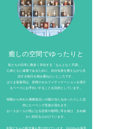
​癒しの空間でゆったりと
私たちの日常に数多く存在する「なんとなく不調」。
心身ともに健康であるために、自分自身を整えながら生
活する毎日を積み重ねたいところです。
はりま坂薬局は、皆様のセルフメディケーションを漢方
をベースにお手伝いすることを目的としています。
喧騒から外れた播磨坂沿いの陽の当たるゆったりした店
内に​ヒーリング音楽が流れます。
お一人お一人の気になる症状や疑問に耳を傾け、きめ細
かい対応を心がけています。
全国どちらの処方箋も受け付けています。FAXやeお薬手