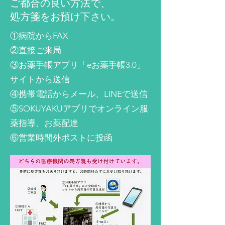
ご都合の良い方法で、
処方箋をお預け下さい。
①病院からFAX
②直接ご来局
③お薬手帳アプリ「eお薬手帳3.0」
サイトから送信
④携帯電話からメール、LINEで送信
⑤SOKUYAKUアプリでオンライン服
薬指導、お薬配達
⑥営業時間外ポストに投函