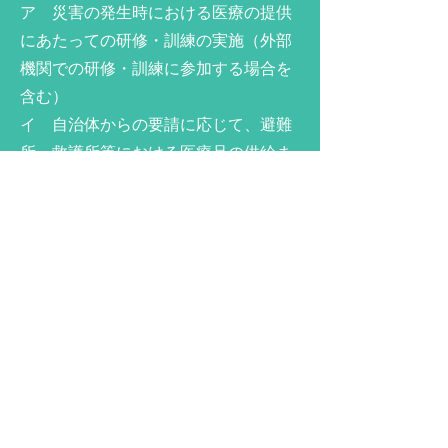
ア 災害の発生時における医療の提供
にあたっての研修・訓練の実施（外部
機関での研修・訓練に参加する場合を
含む）
イ 自治体からの要請に応じて、避難
所・救護所等における医療品の供給ま
たは調剤所の設置に係る人材派遣等の
協力を行う体制
ウ 地方公共団体や地域の薬剤師会等
と協議の上で、当該保険薬局のみまた
は当該保険薬局を含む近隣の保険薬局
と連携して、夜間・休日等の開局時間
外であっても調剤及び在宅業務に対応
できる体制
⑫＜かかりつけ薬剤師指導料及びかか