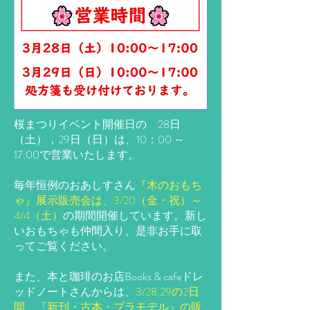
桜まつりイベント開催日の 28日
（土），29日（日）は、10：00 ～
17:00で営業いたします。
毎年恒例のおあしすさん
『木のおもち
ゃ』展示販売会は、3/20（金・祝）～
4/4（土）
の期間開催しています。新し
いおもちゃも仲間入り、是非お手に取
ってご覧ください。
また、本と珈琲のお店Books & cafeドレ
ッドノートさんからは、
3/28,29の2日
間、『新刊・古本・プラモデル』の販