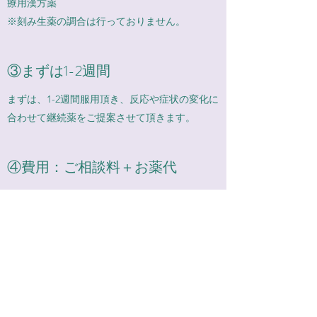
療用漢方薬
※刻み生薬の調合は行っておりません。
③まずは1-2週間
まずは、1-2週間服用頂き、反応や症状の変化に
合わせて継続薬をご提案させて頂きます。
④費用：ご相談料＋お薬代
※ご相談料：無料です。
※医療用漢方薬の場合、薬学管理料（770円税
込）が別途かかります。
harimazaka-pharmacy@beme-corp.com