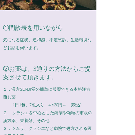
①問診表を用いながら
気になる症状、違和感、不定愁訴、生活環境な
どお話を伺います。
②お薬は、3通りの方法からご提
案させて頂きます。
１．漢方SENJI堂の簡単に服薬できる本格漢方
煎じ薬
1日1包、7包入り 4,620円～ (税込)
２. クラシエを中心とした錠剤や顆粒の市販の
漢方薬、栄養剤、その他
３．ツムラ、クラシエなど病院で処方される医