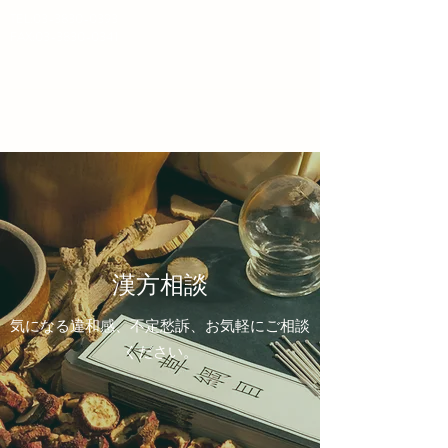
TEL:
03-3830-0393
​FAX:03-3830-0341
​はりま坂薬局
漢方相談
気になる違和感、不定愁訴、お気軽にご相談
ください。